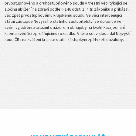
prvostupňového a druhostupňového soudu v trestní věci týkající se
zločinu ublížení na zdraví podle § 146 odst. 1, 4 tr. zákoníku a přikázal
věc zpět prvostupňovému krajskému soudu. Ve věci intervenující
státní zástupce Nevyššího státního zastupitelství se dokonce ve
svém vyjádření ztotožnil s názorem obhajoby na kvalifikaci jednání
klienta svědčící zprošťujícímu rozsudku. V této souvislosti dal Nejvyšší
soud ČR i na zvážení krajské státní zástupkyni zpětvzetí obžaloby.