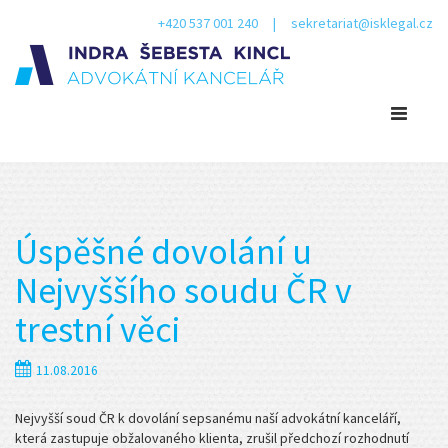
+420 537 001 240 | sekretariat@isklegal.cz
Úspěšné dovolání u
Nejvyššího soudu ČR v
trestní věci
11.08.2016
Nejvyšší soud ČR k dovolání sepsanému naší advokátní kanceláří,
která zastupuje obžalovaného klienta, zrušil předchozí rozhodnutí