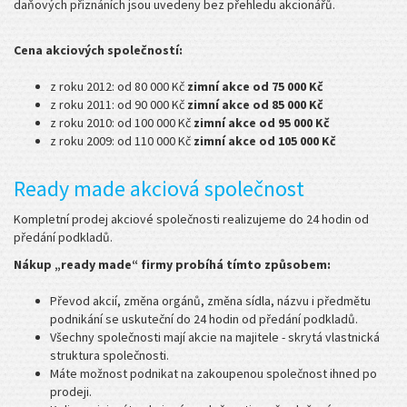
daňových přiznáních jsou uvedeny bez přehledu akcionářů.
Cena akciových společností:
z roku 2012: od 80 000 Kč
zimní akce od 75 000 Kč
z roku 2011: od 90 000 Kč
zimní akce od 85 000 Kč
z roku 2010: od 100 000 Kč
zimní akce od 95 000 Kč
z roku 2009: od 110 000 Kč
zimní akce od 105 000 Kč
Ready made akciová společnost
Kompletní prodej akciové společnosti realizujeme do 24 hodin od
předání podkladů.
Nákup „ready made“ firmy probíhá tímto způsobem:
Převod akcií, změna orgánů, změna sídla, názvu i předmětu
podnikání se uskuteční do 24 hodin od předání podkladů.
Všechny společnosti mají akcie na majitele - skrytá vlastnická
struktura společnosti.
Máte možnost podnikat na zakoupenou společnost ihned po
prodeji.