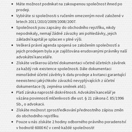
Máte možnost podnikat na zakoupenou společnost ihned po
prodeji.
Vybíráte si společnosti s ručením omezeným nově založené v
letech 2011/2010/2009/2008/2007.
Společnosti jsou zapsány do obchodního rejstříku, nikdy
nepodnikaly, nemají žádné závazky ani pohledávky, jejich
základní kapitál je splacen v plné výši.
Veškerá právní agenda spojená se založením společností a
jejich prodejem byla a je zajišťována erudovanými právníky naší
advokátní kanceláře.
Získáte veškerou účetní dokumentaci včetně účetních závěrek
za každý rok existence společnosti. Dále dokumentaci
mimořádné účetní závěrky k datu prodeje a kvitanci garantující
neexistenci jakýchkoliv závazků nevyplývajících z účetní
dokumentace (tj. zejména směnek atd.).
Platí záruka naprosté diskrétnosti. Advokátní kancelář je
vázána povinností mlčenlivosti dle ust. § 21 zákona č. 85/1996
Sb., o advokacii.
Získáte možnost zprostředkování přednostního zápisu změn
do obchodního rejstříku.
Pouze u nás získáte 2 hodiny odborného právního poradenství
v hodnotě 6000 Kč v ceně každé společnosti!