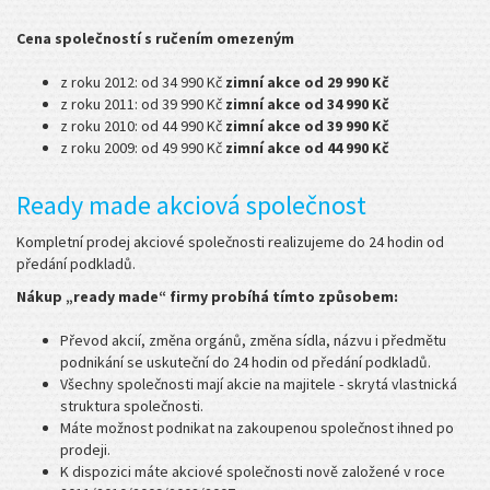
Cena společností s ručením omezeným
z roku 2012: od 34 990 Kč
zimní akce od 29 990 Kč
z roku 2011: od 39 990 Kč
zimní akce od 34 990 Kč
z roku 2010: od 44 990 Kč
zimní akce od 39 990 Kč
z roku 2009: od 49 990 Kč
zimní akce od 44 990 Kč
Ready made akciová společnost
Kompletní prodej akciové společnosti realizujeme do 24 hodin od
předání podkladů.
Nákup „ready made“ firmy probíhá tímto způsobem:
Převod akcií, změna orgánů, změna sídla, názvu i předmětu
podnikání se uskuteční do 24 hodin od předání podkladů.
Všechny společnosti mají akcie na majitele - skrytá vlastnická
struktura společnosti.
Máte možnost podnikat na zakoupenou společnost ihned po
prodeji.
K dispozici máte akciové společnosti nově založené v roce