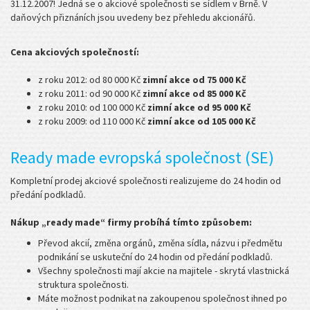
31.12.2007! Jedná se o akciové společnosti se sídlem v Brně. V
daňových přiznáních jsou uvedeny bez přehledu akcionářů.
Cena akciových společností:
z roku 2012: od 80 000 Kč
zimní akce od 75 000 Kč
z roku 2011: od 90 000 Kč
zimní akce od 85 000 Kč
z roku 2010: od 100 000 Kč
zimní akce od 95 000 Kč
z roku 2009: od 110 000 Kč
zimní akce od 105 000 Kč
Ready made evropská společnost (SE)
Kompletní prodej akciové společnosti realizujeme do 24 hodin od
předání podkladů.
Nákup „ready made“ firmy probíhá tímto způsobem:
Převod akcií, změna orgánů, změna sídla, názvu i předmětu
podnikání se uskuteční do 24 hodin od předání podkladů.
Všechny společnosti mají akcie na majitele - skrytá vlastnická
struktura společnosti.
Máte možnost podnikat na zakoupenou společnost ihned po