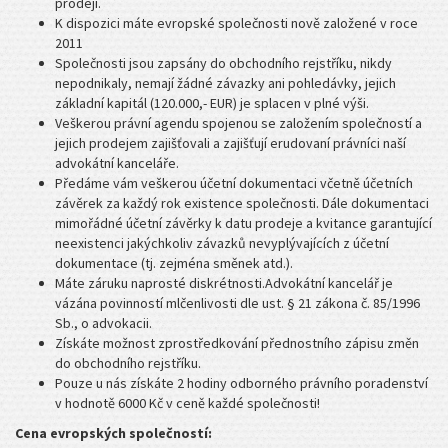
prodeji.
K dispozici máte evropské společnosti nově založené v roce
2011
Společnosti jsou zapsány do obchodního rejstříku, nikdy
nepodnikaly, nemají žádné závazky ani pohledávky, jejich
základní kapitál (120.000,- EUR) je splacen v plné výši.
Veškerou právní agendu spojenou se založením společností a
jejich prodejem zajišťovali a zajišťují erudovaní právníci naší
advokátní kanceláře.
Předáme vám veškerou účetní dokumentaci včetně účetních
závěrek za každý rok existence společnosti. Dále dokumentaci
mimořádné účetní závěrky k datu prodeje a kvitance garantující
neexistenci jakýchkoliv závazků nevyplývajících z účetní
dokumentace (tj. zejména směnek atd.).
Máte záruku naprosté diskrétnosti.Advokátní kancelář je
vázána povinností mlčenlivosti dle ust. § 21 zákona č. 85/1996
Sb., o advokacii.
Získáte možnost zprostředkování přednostního zápisu změn
do obchodního rejstříku.
Pouze u nás získáte 2 hodiny odborného právního poradenství
v hodnotě 6000 Kč v ceně každé společnosti!
Cena evropských společností: