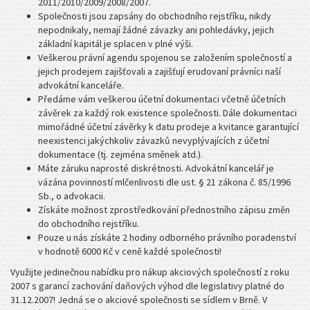
2011/2010/2009/2008/2007.
Společnosti jsou zapsány do obchodního rejstříku, nikdy
nepodnikaly, nemají žádné závazky ani pohledávky, jejich
základní kapitál je splacen v plné výši.
Veškerou právní agendu spojenou se založením společností a
jejich prodejem zajišťovali a zajišťují erudovaní právníci naší
advokátní kanceláře.
Předáme vám veškerou účetní dokumentaci včetně účetních
závěrek za každý rok existence společnosti. Dále dokumentaci
mimořádné účetní závěrky k datu prodeje a kvitance garantující
neexistenci jakýchkoliv závazků nevyplývajících z účetní
dokumentace (tj. zejména směnek atd.).
Máte záruku naprosté diskrétnosti. Advokátní kancelář je
vázána povinností mlčenlivosti dle ust. § 21 zákona č. 85/1996
Sb., o advokacii.
Získáte možnost zprostředkování přednostního zápisu změn
do obchodního rejstříku.
Pouze u nás získáte 2 hodiny odborného právního poradenství
v hodnotě 6000 Kč v ceně každé společnosti!
Využijte jedinečnou nabídku pro nákup akciových společností z roku
2007 s garancí zachování daňových výhod dle legislativy platné do
31.12.2007! Jedná se o akciové společnosti se sídlem v Brně. V