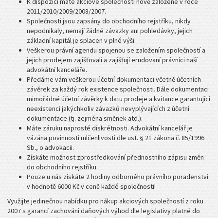
K dispozici máte akciové společnosti nově založené v roce
2011/2010/2009/2008/2007.
Společnosti jsou zapsány do obchodního rejstříku, nikdy
nepodnikaly, nemají žádné závazky ani pohledávky, jejich
základní kapitál je splacen v plné výši.
Veškerou právní agendu spojenou se založením společností a
jejich prodejem zajišťovali a zajišťují erudovaní právníci naší
advokátní kanceláře.
Předáme vám veškerou účetní dokumentaci včetně účetních
závěrek za každý rok existence společnosti. Dále dokumentaci
mimořádné účetní závěrky k datu prodeje a kvitance garantující
neexistenci jakýchkoliv závazků nevyplývajících z účetní
dokumentace (tj. zejména směnek atd.).
Máte záruku naprosté diskrétnosti. Advokátní kancelář je
vázána povinností mlčenlivosti dle ust. § 21 zákona č. 85/1996
Sb., o advokacii.
Získáte možnost zprostředkování přednostního zápisu změn
do obchodního rejstříku.
Pouze u nás získáte 2 hodiny odborného právního poradenství
v hodnotě 6000 Kč v ceně každé společnosti!
Využijte jedinečnou nabídku pro nákup akciových společností z roku
2007 s garancí zachování daňových výhod dle legislativy platné do