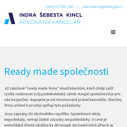
+420 537 001 240 | sekretariat@isklegal.cz
Ready made společnosti
Již založené "ready made firmy" slouží klientům, kteří chtějí začít
rychle realizovat svůj podnikatelský záměr. Koupě společností je pro
vás bezpečná - kupujete je od renomované právní kanceláře. Všechny
firmy určené k prodeji splňují tyto požadavky:
Jsou zapsány do obchodního rejstříku. Společnosti nikdy
nepodnikaly, nemají žádné závazky ani pohledávky. V ceně je
mimořádná účetní závěrka ke dni koupě. Na bankovních účtech je