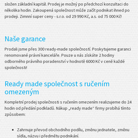
složen základní kapitál. Prodej je možný po předchozí konzultaci do
několika hodin. Zakoupená společnost může začít podnikat ihned po
prodeji. Zimnní super ceny - s.r.o. od 29 990 Kč, a.s. od 75 000 Kč!
Naše garance
Prodali jsme přes 300 ready-made společností. Poskytujeme garanci
renomované právní kanceláře. Pouze u nás získáte 2 hodiny
odborného právního poradenství v hodnotě 6000 Kč v ceně každé
společnosti!
Ready made společnost s ručením
omezeným
Kompletní prodej společnosti s ručením omezením realizujeme do 24
hodin od předání podkladů. Nákup „ready made“ firmy probíhá tímto
způsobem:
Zahrnuje převod obchodního podílu, změnu jednatele, změnu
sídla, názvu i předmětu podnikání.